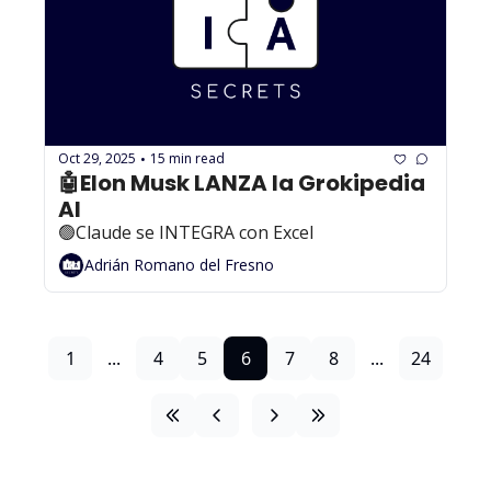
Oct 29, 2025
15 min read
•
🤖Elon Musk LANZA la Grokipedia 
AI
🟢Claude se INTEGRA con Excel
Adrián Romano del Fresno
1
...
4
5
6
7
8
...
24