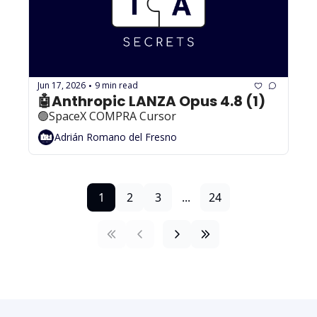
Jun 17, 2026
9 min read
•
🤖Anthropic LANZA Opus 4.8 (1)
🟢SpaceX COMPRA Cursor
Adrián Romano del Fresno
1
2
3
...
24