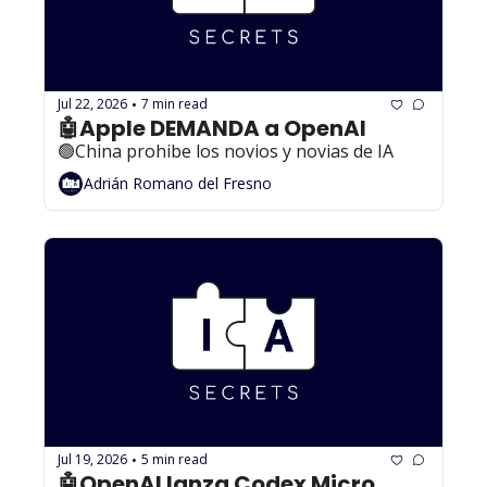
Jul 22, 2026
7 min read
•
🤖Apple DEMANDA a OpenAI
🟢China prohibe los novios y novias de IA
Adrián Romano del Fresno
Jul 19, 2026
5 min read
•
🤖OpenAI lanza Codex Micro