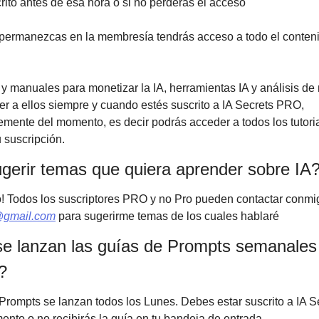
crito antes de esa hora o si no perderás el acceso
permanezcas en la membresía tendrás acceso a todo el conten
s y manuales para monetizar la IA, herramientas IA y análisis de
r a ellos siempre y cuando estés suscrito a IA Secrets PRO,
mente del momento, es decir podrás acceder a todos los tutor
u suscripción.
gerir temas que quiera aprender sobre IA
! Todos los suscriptores PRO y no Pro pueden contactar conmi
@gmail.com
para sugerirme temas de los cuales hablaré
e lanzan las guías de Prompts semanales
?
Prompts se lanzan todos los Lunes. Debes estar suscrito a IA 
nto o no recibirás la guía en tu bandeja de entrada