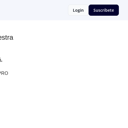
Login
Suscríbete
stra
á.
 PRO