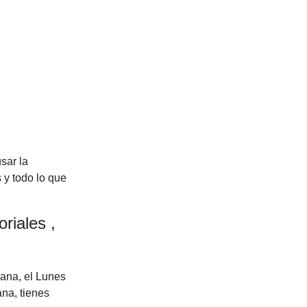
sar la
 y todo lo que
riales ,
ana, el Lunes
ana, tienes