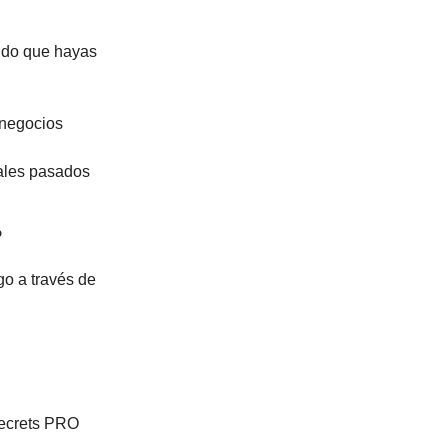
ido que hayas
 negocios
iales pasados
?
go a través de
Secrets PRO