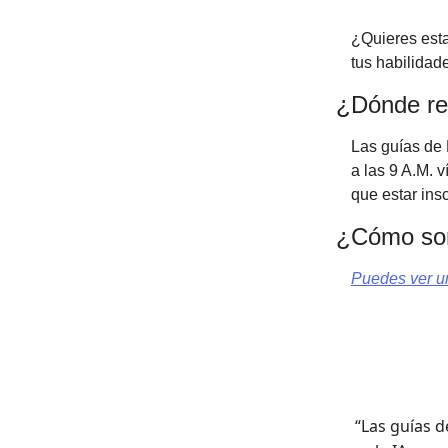
¿Quieres esta
tus habilidad
¿Dónde re
Las guías de 
a las 9 A.M. 
que estar ins
¿Cómo son
Puedes ver un
“Las guías 