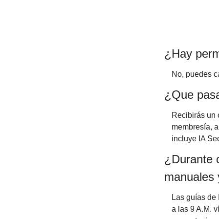
¿Hay per
No, puedes c
¿Que pasa
Recibirás un 
membresía, a 
incluye IA S
¿Durante c
manuales 
Las guías de 
a las 9 A.M. 