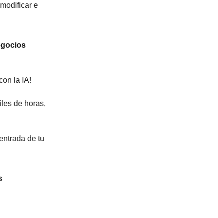
modificar e
egocios
on la IA!
les de horas,
entrada de tu
s