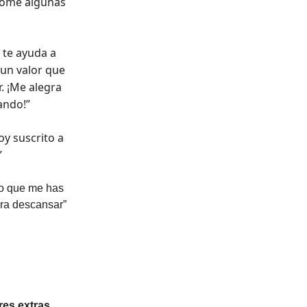
ndome algunas
O te ayuda a
un valor que
. ¡Me alegra
ando!”
oy suscrito a
”
lo que me has
ra descansar”
res extras