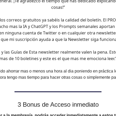
general. ¡Te agradezco el tiempo que has dedicado explicá
cosas!”
 los correos gratuitos ya sabéis la calidad del boletín. El PR
cho mas la IA y ChatGPT y los Prompts semanales aportan 
 en ninguna cuenta de Twitter o en cualquier otra newsletter
 que mi suscripción ayuda a que la Newsletter siga funcion
s y las Guías de Esta newsletter realmente valen la pena. Est
mas de 10 boletines y este es el que mas me emociona leer.
do ahorrar mas o menos una hora al dia poniendo en práctica 
ora tengo mas tiempo para hacer otras cosas o simplemente pa
3 Bonus de Acceso inmediato
r a la membresía, podrás acceder inmediatamente a estos t