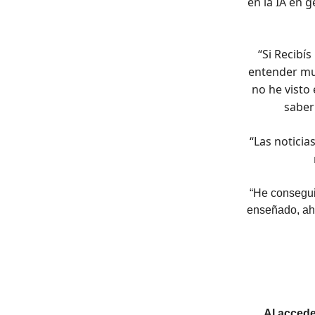
en la IA en 
“Si Recibís
entender mu
no he visto
saber
“Las noticia
“He consegui
enseñado, ah
Al accede