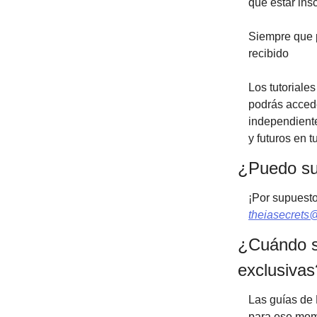
que estar ins
Siempre que 
recibido
Los tutoriale
podrás accede
independiente
y futuros en t
¿Puedo su
¡Por supuesto
theiasecrets
¿Cuándo s
exclusivas
Las guías de 
para ese mome