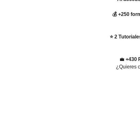
💰 +250 fo
⭐ 2 Tutorial
💼
+430 
¿Quieres c