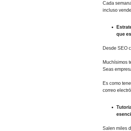
Cada semana 
incluso vende
Estrat
que es
Desde SEO con
Muchísimos te
Seas empresa
Es como tener
correo electr
Tutori
esenci
Salen miles d