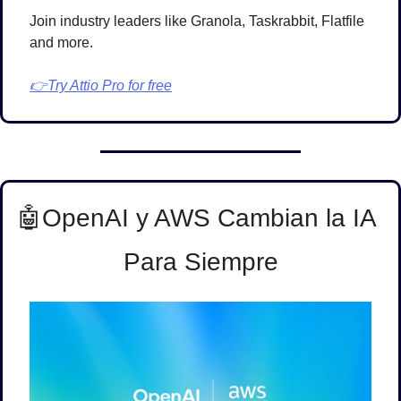
Join industry leaders like Granola, Taskrabbit, Flatfile 
and more.
👉Try Attio Pro for free
🤖
OpenAI y AWS Cambian la IA 
Para Siempre