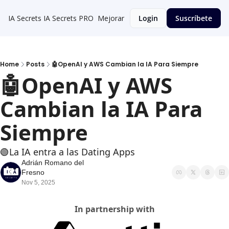
IA Secrets
IA Secrets PRO
Mejorar
Login
Suscríbete
Home
Posts
🤖OpenAI y AWS Cambian la IA Para Siempre
🤖OpenAI y AWS 
Cambian la IA Para 
Siempre
🟢La IA entra a las Dating Apps
Adrián Romano del 
Fresno
Nov 5, 2025
In partnership with