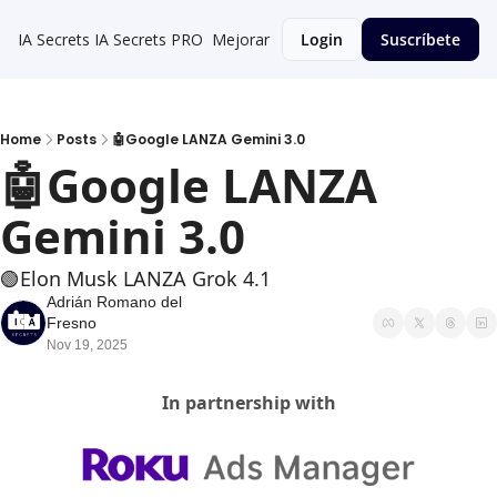
IA Secrets
IA Secrets PRO
Mejorar
Login
Suscríbete
Home
Posts
🤖Google LANZA Gemini 3.0
🤖Google LANZA 
Gemini 3.0
🟢Elon Musk LANZA Grok 4.1
Adrián Romano del 
Fresno
Nov 19, 2025
In partnership with