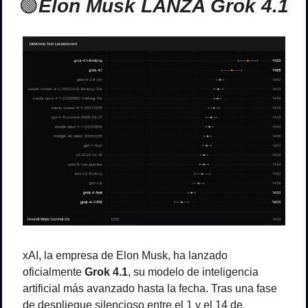
🟢
Elon Musk LANZA Grok 4.1
xAI, la empresa de Elon Musk, ha lanzado 
oficialmente 
Grok 4.1
, su modelo de inteligencia 
artificial más avanzado hasta la fecha. Tras una fase 
de despliegue silencioso entre el 1 y el 14 de 