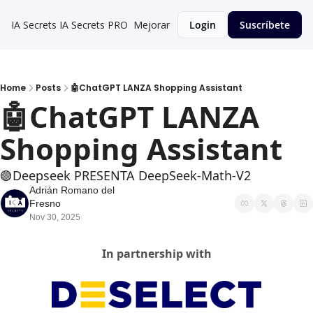
IA Secrets
IA Secrets PRO
Mejorar
Login
Suscríbete
Home
Posts
🤖ChatGPT LANZA Shopping Assistant
🤖ChatGPT LANZA 
Shopping Assistant
🟢Deepseek PRESENTA DeepSeek-Math-V2
Adrián Romano del 
Fresno
Nov 30, 2025
In partnership with