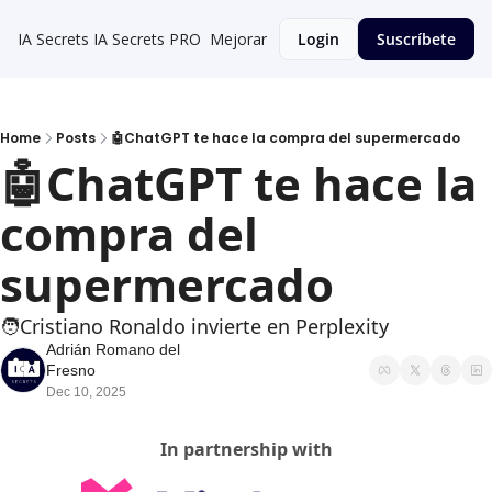
IA Secrets
IA Secrets PRO
Mejorar
Login
Suscríbete
Home
Posts
🤖ChatGPT te hace la compra del supermercado
🤖ChatGPT te hace la 
compra del 
supermercado
🧑Cristiano Ronaldo invierte en Perplexity
Adrián Romano del 
Fresno
Dec 10, 2025
In partnership with