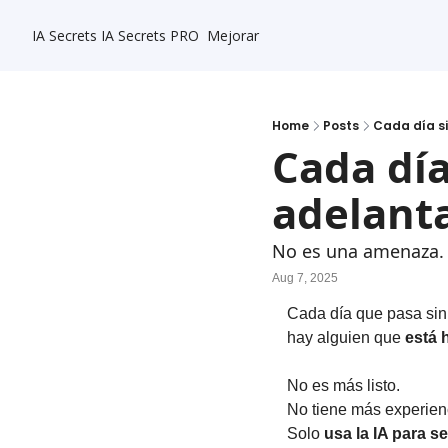
IA Secrets
IA Secrets PRO
Mejorar
Home
Posts
Cada día s
Cada día
adelant
No es una amenaza. E
Aug 7, 2025
Cada día que pasa sin q
hay alguien que 
está 
No es más listo.
No tiene más experien
Solo 
usa la IA para s