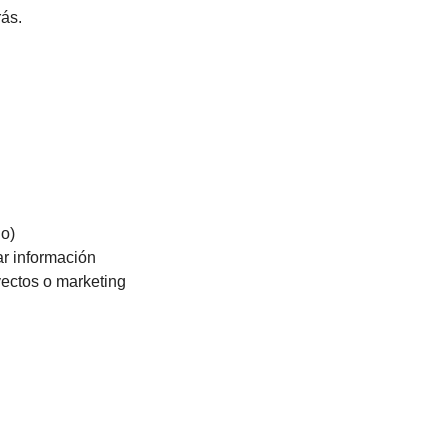
ás.
go)
zar información
yectos o marketing