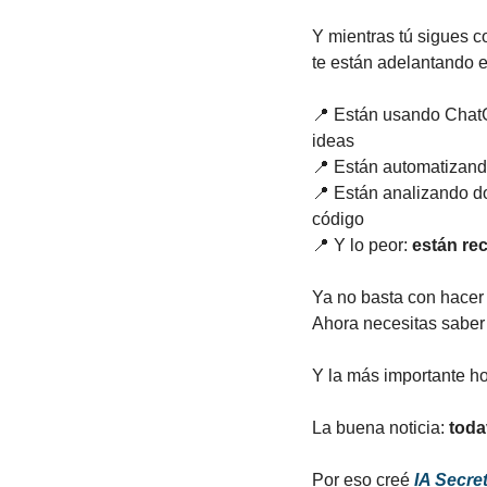
Y mientras tú sigues c
te están adelantando e
📍
 Están usando ChatG
ideas
📍
 Están automatizan
📍
 Están analizando do
código
📍
 Y lo peor: 
están rec
Ya no basta con hacer 
Ahora necesitas saber 
Y la más importante hoy 
La buena noticia: 
toda
Por eso creé 
IA Secr