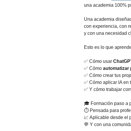
una academia 100% prá
Una academia diseñada
con experiencia, con 
y con una necesidad cl
Esto es lo que aprende
✅
 Cómo usar 
ChatGP
✅
 Cómo 
automatizar
✅
 Cómo crear tus prop
✅
 Cómo aplicar IA en t
✅
 Y cómo trabajar com
🎓 Formación paso a pa
⏱️ Pensada para profe
📈
 Aplicable desde el 
💬
 Y con una comunid