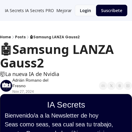
IA Secrets
IA Secrets PRO
Mejorar
Login
Suscríbete
Home
Posts
🤖Samsung LANZA Gauss2
🤖Samsung LANZA 
Gauss2
🤯La nueva IA de Nvidia
Adrián Romano del 
Fresno
Nov 27, 2024
IA Secrets
Bienvenido/a a la Newsletter de hoy
Seas como seas, sea cual sea tu trabajo, 