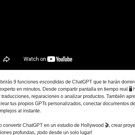
brirás 9 funciones 
escondidas
 de ChatGPT que te harán domina
perto en minutos. Desde compartir pantalla en tiempo real 🖥️ h
 traducciones, reparaciones o analizar productos. También apre
crear tus propios GPTs personalizados, conectar documentos de
mplejos al instante.
convertir ChatGPT en un estudio de Hollywood 🎬, crear proye
iones profundas, ¡todo desde un solo lugar!