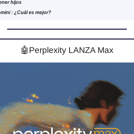
ener hijos
ini : ¿Cuál es mejor?
🤖
Perplexity LANZA Max