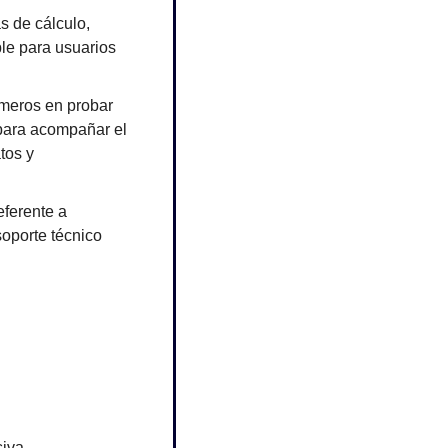
 de cálculo, 
le para usuarios 
meros en probar 
para acompañar el 
os y 
ferente a 
soporte técnico 
iva.