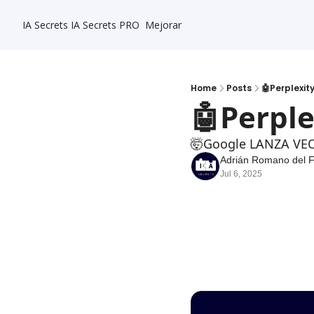
IA Secrets
IA Secrets PRO
Mejorar
Home
Posts
🤖Perplexit
🤖Perpl
🤯Google LANZA VEO
Adrián Romano del 
Jul 6, 2025