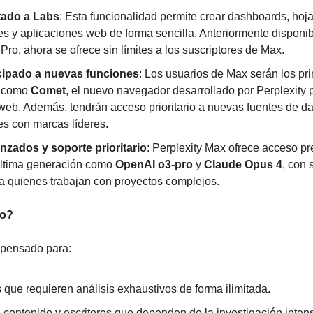
tado a Labs
: Esta funcionalidad permite crear dashboards, hojas
s y aplicaciones web de forma sencilla. Anteriormente disponib
 Pro, ahora se ofrece sin límites a los suscriptores de Max.
cipado a nuevas funciones
: Los usuarios de Max serán los pri
 como 
Comet
, el nuevo navegador desarrollado por Perplexity 
 web. Además, tendrán acceso prioritario a nuevas fuentes de dat
s con marcas líderes.
zados y soporte prioritario
: Perplexity Max ofrece acceso pre
ltima generación como 
OpenAI o3-pro
 y 
Claude Opus 4
, con 
ara quienes trabajan con proyectos complejos.
do?
 pensado para:
 que requieren análisis exhaustivos de forma ilimitada.
contenido y escritores que dependen de la investigación intens