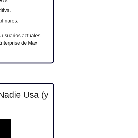
tiva.
plinares.
 usuarios actuales 
nterprise de Max 
die Usa (y 