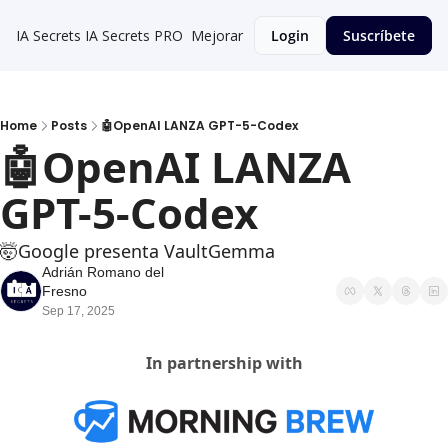
IA Secrets
IA Secrets PRO
Mejorar
Login
Suscríbete
Home
Posts
🤖OpenAI LANZA GPT-5-Codex
🤖OpenAI LANZA 
GPT-5-Codex
🤯Google presenta VaultGemma
Adrián Romano del 
Fresno
Sep 17, 2025
In partnership with