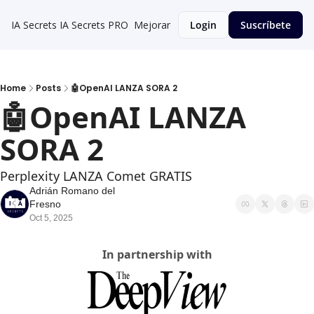
IA Secrets
IA Secrets PRO
Mejorar
Login
Suscríbete
Home
Posts
🤖OpenAI LANZA SORA 2
🤖OpenAI LANZA 
SORA 2
Perplexity LANZA Comet GRATIS
Adrián Romano del 
Fresno
Oct 5, 2025
In partnership with