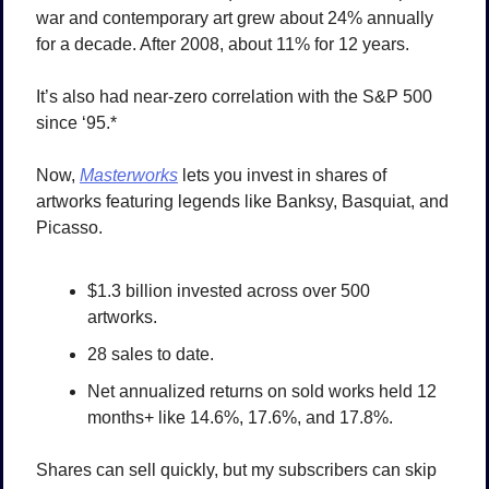
war and contemporary art grew about 24% annually 
for a decade. After 2008, about 11% for 12 years.
It’s also had near-zero correlation with the S&P 500 
since ‘95.*
Now, 
Masterworks
 lets you invest in shares of 
artworks featuring legends like Banksy, Basquiat, and 
Picasso.
$1.3 billion invested across over 500 
artworks.
28 sales to date. 
Net annualized returns on sold works held 12 
months+ like 14.6%, 17.6%, and 17.8%.
Shares can sell quickly, but my subscribers can skip 