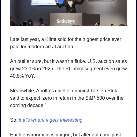
Late last year, a Klimt sold for the highest price ever 
paid for modern art at auction.
An outlier sure, but it wasn't a fluke. U.S. auction sales 
grew 23.1% in 2025. The $1-5mm segment even grew 
40.8% YoY.
Meanwhile, Apollo’s chief economist Torsten Slok 
said to expect ‘zero in return in the S&P 500 over the 
coming decade.’
So, 
that's where it gets interesting.
Each environment is unique, but after dot-com, post 