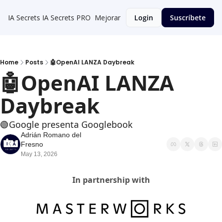
IA Secrets
IA Secrets PRO
Mejorar
Login
Suscríbete
Home
Posts
🤖OpenAI LANZA Daybreak
🤖OpenAI LANZA 
Daybreak
🟢Google presenta Googlebook
Adrián Romano del 
Fresno
May 13, 2026
In partnership with