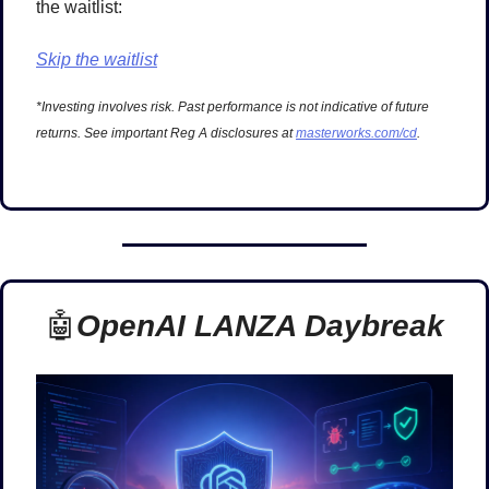
the waitlist:
Skip the waitlist
*Investing involves risk. Past performance is not indicative of future 
returns. See important Reg A disclosures at 
masterworks.com/cd
.
🤖
OpenAI LANZA Daybreak