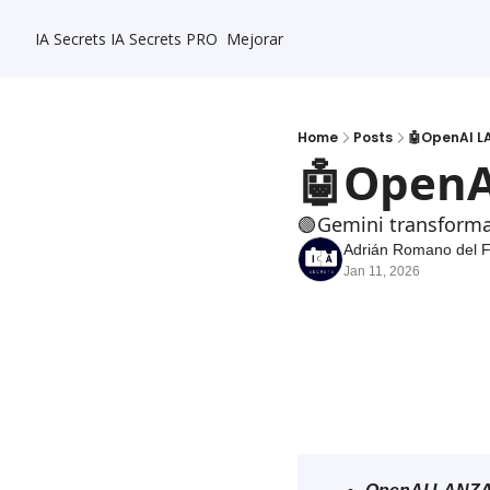
IA Secrets
IA Secrets PRO
Mejorar
Home
Posts
🤖OpenAI L
🤖OpenA
🟢Gemini transform
Adrián Romano del 
Jan 11, 2026