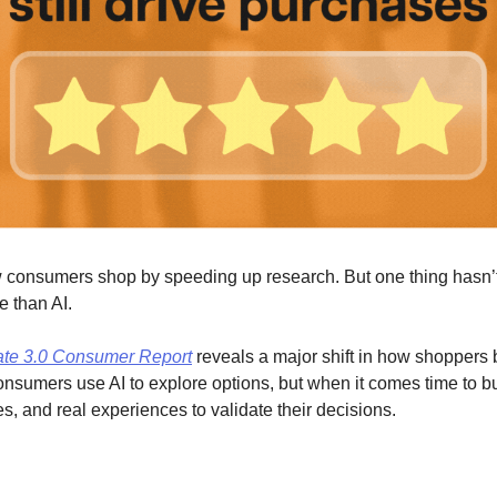
consumers shop by speeding up research. But one thing hasn’
e than AI.
liate 3.0 Consumer Report
 reveals a major shift in how shoppers b
sumers use AI to explore options, but when it comes time to buy, 
s, and real experiences to validate their decisions.