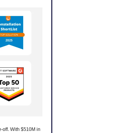
-off. With $510M in 