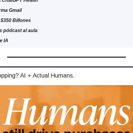
 ChatGPT Health
rma Gmail
 $350 Billones
s pódcast al aula
e IA
opping? AI + Actual Humans.