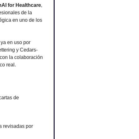
AI for Healthcare
, 
sionales de la 
égica en uno de los 
, ya en uso por 
ttering y Cedars-
on la colaboración 
co real.
artas de 
s revisadas por 