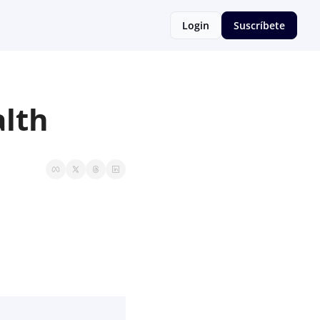
Login
Suscríbete
lth