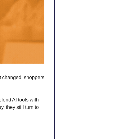
t changed: shoppers 
lend AI tools with 
they still turn to 