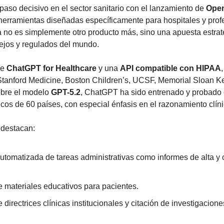
aso decisivo en el sector sanitario con el lanzamiento de 
Open
herramientas diseñadas específicamente para hospitales y profe
va no es simplemente otro producto más, sino una apuesta estrat
ejos y regulados del mundo.
e 
ChatGPT for Healthcare
 y una 
API compatible con HIPAA
Stanford Medicine, Boston Children’s, UCSF, Memorial Sloan Ke
obre el modelo 
GPT-5.2
, ChatGPT ha sido entrenado y probado c
os de 60 países, con especial énfasis en el razonamiento clíni
 destacan:
tomatizada de tareas administrativas como informes de alta y c
 materiales educativos para pacientes.
 directrices clínicas institucionales y citación de investigacione