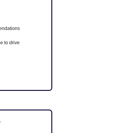
mendations
 to drive 
h