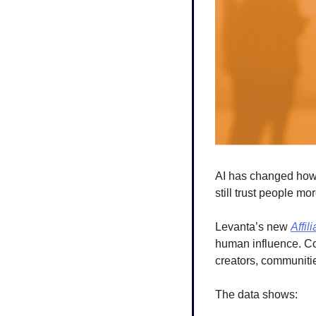
AI has changed how 
still trust people mor
Levanta’s new 
Affi
human influence. Con
creators, communitie
The data shows: