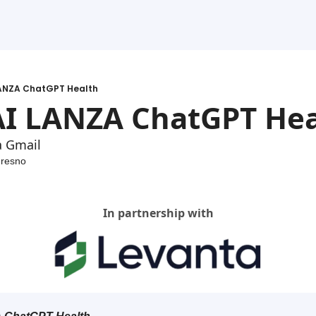
ANZA ChatGPT Health
I LANZA ChatGPT Hea
a Gmail
Fresno
In partnership with