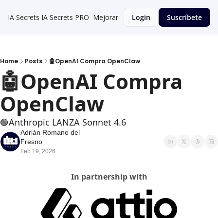
IA Secrets
IA Secrets PRO
Mejorar
Login
Suscríbete
Home
Posts
🤖OpenAI Compra OpenClaw
🤖OpenAI Compra 
OpenClaw
🟢Anthropic LANZA Sonnet 4.6
Adrián Romano del 
Fresno
Feb 19, 2026
In partnership with