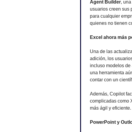
Agent Builder
, una
usuarios creen sus p
para cualquier empre
quienes no tienen c
Excel ahora más p
Una de las actualiz
adición, los usuario
incluso modelos de a
una herramienta aún 
contar con un científ
Además, Copilot faci
complicadas como X
más ágil y eficiente.
PowerPoint y Outl