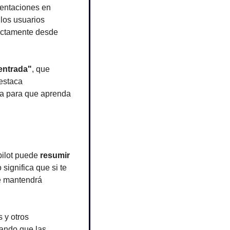
entaciones en 
los usuarios 
ectamente desde 
 entrada"
, que 
estaca 
a para que aprenda 
ilot puede 
resumir 
significa que si te 
e mantendrá 
 y otros 
ando que las 