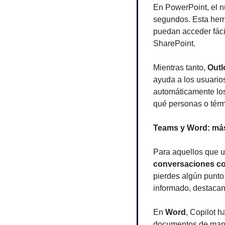
En PowerPoint, el n
segundos. Esta herr
puedan acceder fáci
SharePoint.
Mientras tanto, 
Outl
ayuda a los usuarios
automáticamente los
qué personas o térm
Teams y Word: más
Para aquellos que u
conversaciones c
pierdes algún punto 
informado, destacan
En 
Word
, Copilot h
documentos de maner