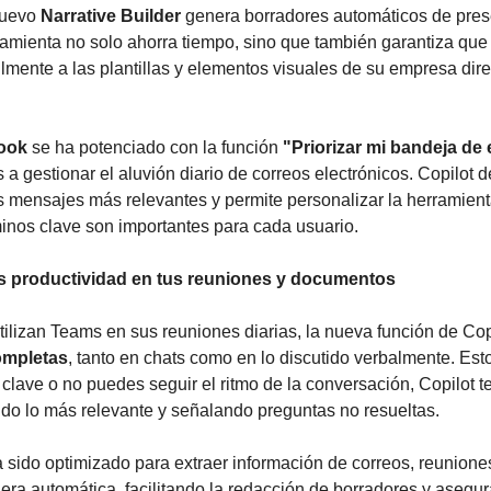
uevo 
Narrative Builder
 genera borradores automáticos de pres
amienta no solo ahorra tiempo, sino que también garantiza que 
lmente a las plantillas y elementos visuales de su empresa dir
ook
 se ha potenciado con la función 
"Priorizar mi bandeja de
 a gestionar el aluvión diario de correos electrónicos. Copilot d
 mensajes más relevantes y permite personalizar la herramient
inos clave son importantes para cada usuario.
 productividad en tus reuniones y documentos
tilizan Teams en sus reuniones diarias, la nueva función de Cop
ompletas
, tanto en chats como en lo discutido verbalmente. Esto 
clave o no puedes seguir el ritmo de la conversación, Copilot t
do lo más relevante y señalando preguntas no resueltas.
a sido optimizado para extraer información de correos, reuniones
a automática, facilitando la redacción de borradores y asegur