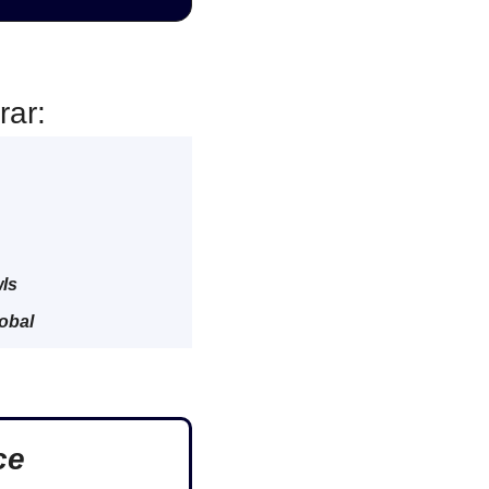
rar:
wls
obal
ce