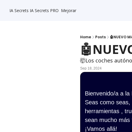
IA Secrets
IA Secrets PRO
Mejorar
Home
Posts
🤖NUEVO Mic
🤖NUEVO 
🤯Los coches autó
Sep 18, 2024
Bienvenido/a a la
Seas como seas, s
herramientas , tru
sean mucho más f
¡Vamos allá!