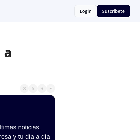
Login
Suscríbete
a 
imas noticias, 
esa y tu día a día 