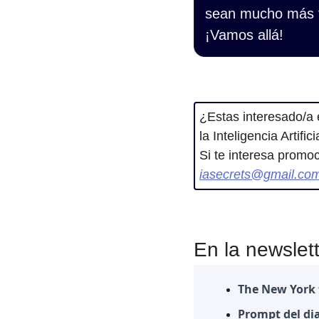
sean mucho más f
¡Vamos allá!
¿Estas interesado/a 
la Inteligencia Artifi
iasecrets@gmail.co
En la newslet
The New York 
Prompt del dia