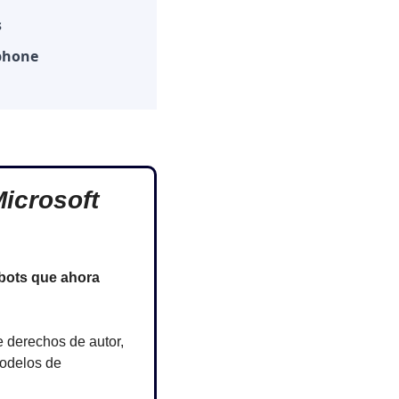
s
Iphone
crosoft 
bots que ahora 
 derechos de autor, 
odelos de 