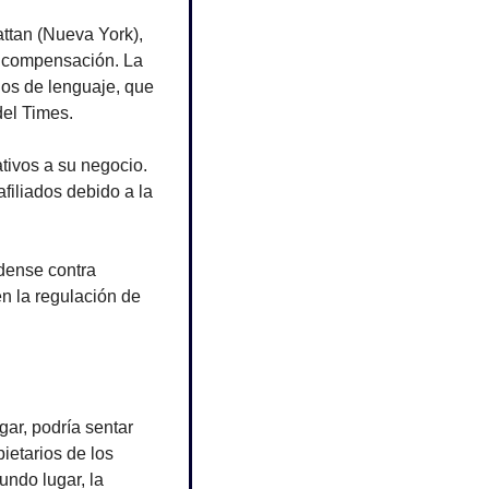
ttan (Nueva York), 
n compensación. La 
os de lenguaje, que 
del Times.
tivos a su negocio. 
filiados debido a la 
ense contra 
n la regulación de 
r, podría sentar 
etarios de los 
ndo lugar, la 