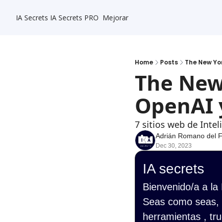
IA Secrets
IA Secrets PRO
Mejorar
Home
Posts
The New Yo
The New
OpenAI 
7 sitios web de Intel
Adrián Romano del 
Dec 30, 2023
IA secrets
Bienvenido/a a la
Seas como seas, s
herramientas , tru