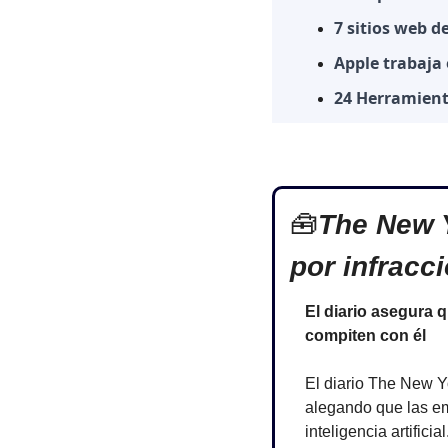
7 sitios web d
Apple trabaja
24 Herramient
🧰
The New Y
por infracc
El diario asegura q
compiten con él
El diario The New Y
alegando que las em
inteligencia artificial