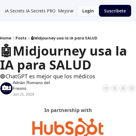
IA Secrets
IA Secrets PRO
Mejorar
Login
Suscríbete
Home
Posts
🤖Midjourney usa la IA para SALUD
🤖Midjourney usa la 
IA para SALUD
🟢ChatGPT es mejor que los médicos
Adrián Romano del 
Fresno
Jun 21, 2026
In partnership with