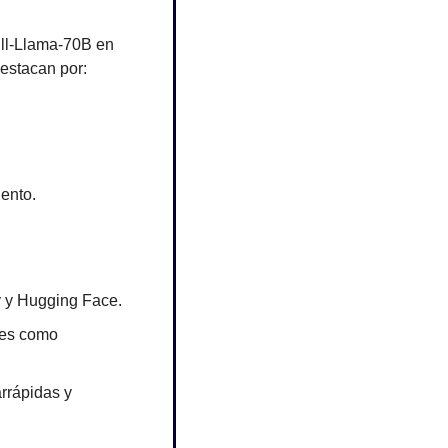
l-Llama-70B en 
estacan por:
ento.
y y Hugging Face.
es como 
rrápidas y 