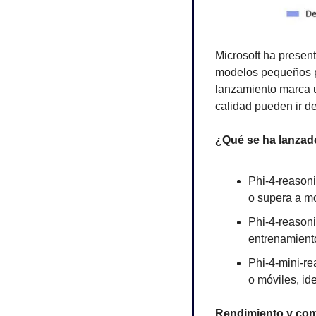
Microsoft ha presen
modelos pequeños p
lanzamiento marca u
calidad pueden ir 
¿Qué se ha lanza
Phi-4-reason
o supera a m
Phi-4-reasoni
entrenamiento
Phi-4-mini-re
o móviles, id
Rendimiento y com