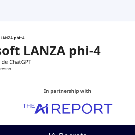
t LANZA phi-4
soft LANZA phi-4
l de ChatGPT
Fresno
In partnership with