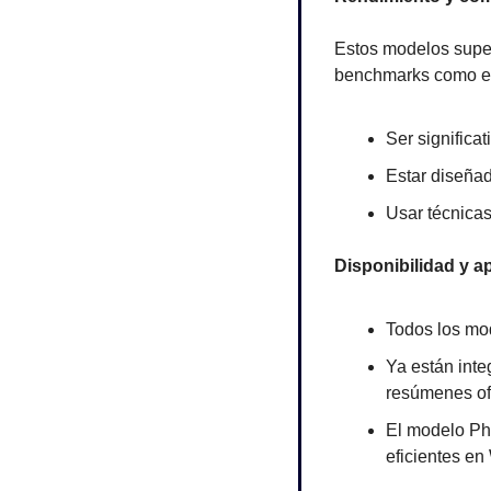
Estos modelos supe
benchmarks como el 
Ser significa
Estar diseñad
Usar técnicas
Disponibilidad y a
Todos los mo
Ya están int
resúmenes off
El modelo Phi
eficientes e