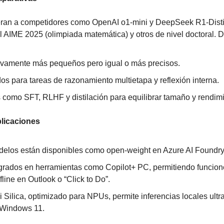
ran a competidores como OpenAI o1-mini y DeepSeek R1-Distil
AIME 2025 (olimpiada matemática) y otros de nivel doctoral. D
tivamente más pequeños pero igual o más precisos.
os para tareas de razonamiento multietapa y reflexión interna.
 como SFT, RLHF y distilación para equilibrar tamaño y rendimi
plicaciones
delos están disponibles como open-weight en Azure AI Foundr
egrados en herramientas como Copilot+ PC, permitiendo funcion
line en Outlook o “Click to Do”.
 Silica, optimizado para NPUs, permite inferencias locales ultra
n Windows 11.