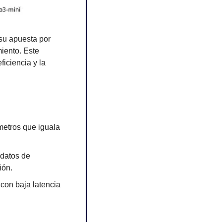
su apuesta por 
ento. Este 
ciencia y la 
etros que iguala 
.
datos de 
ión.
con baja latencia 