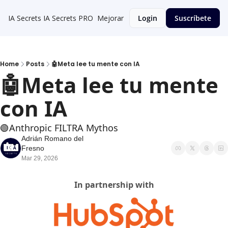
IA Secrets
IA Secrets PRO
Mejorar
Login
Suscríbete
Home
Posts
🤖Meta lee tu mente con IA
🤖Meta lee tu mente 
con IA
🟢Anthropic FILTRA Mythos
Adrián Romano del 
Fresno
Mar 29, 2026
In partnership with