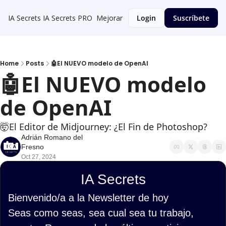
IA Secrets
IA Secrets PRO
Mejorar
Login
Suscríbete
Home
Posts
🤖El NUEVO modelo de OpenAI
🤖El NUEVO modelo 
de OpenAI
🤯El Editor de Midjourney: ¿El Fin de Photoshop?
Adrián Romano del 
Fresno
Oct 27, 2024
IA Secrets
Bienvenido/a a la Newsletter de hoy
Seas como seas, sea cual sea tu trabajo, 