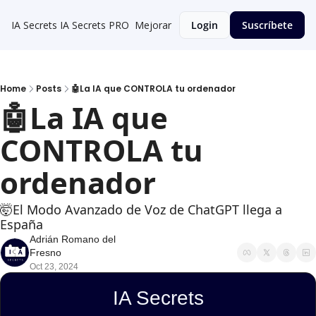
IA Secrets
IA Secrets PRO
Mejorar
Login
Suscríbete
Home
Posts
🤖La IA que CONTROLA tu ordenador
🤖La IA que 
CONTROLA tu 
ordenador
🤯El Modo Avanzado de Voz de ChatGPT llega a 
España
Adrián Romano del 
Fresno
Oct 23, 2024
IA Secrets