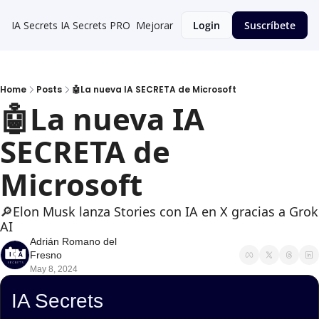
IA Secrets
IA Secrets PRO
Mejorar
Login
Suscríbete
Home
Posts
🤖La nueva IA SECRETA de Microsoft
🤖La nueva IA 
SECRETA de 
Microsoft
🔎Elon Musk lanza Stories con IA en X gracias a Grok 
AI
Adrián Romano del 
Fresno
May 8, 2024
IA Secrets