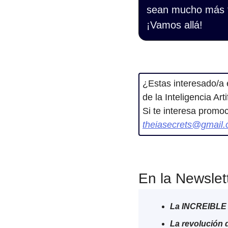
sean mucho más f
¡Vamos allá!
¿Estas interesado/a 
de la Inteligencia Art
theiasecrets@gmail
En la Newslet
La INCREIBLE 
La revolución d