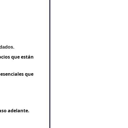
rdados.
cios que están 
 esenciales que 
aso adelante.