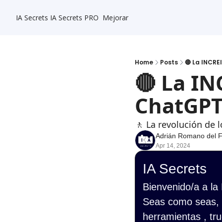
IA Secrets
IA Secrets PRO
Mejorar
Home
Posts
🔴 La INCRE
🔴 La IN
ChatGP
🚶 La revolución de 
Adrián Romano del 
Apr 14, 2024
IA Secrets
Bienvenido/a a la
Seas como seas, s
herramientas , tru