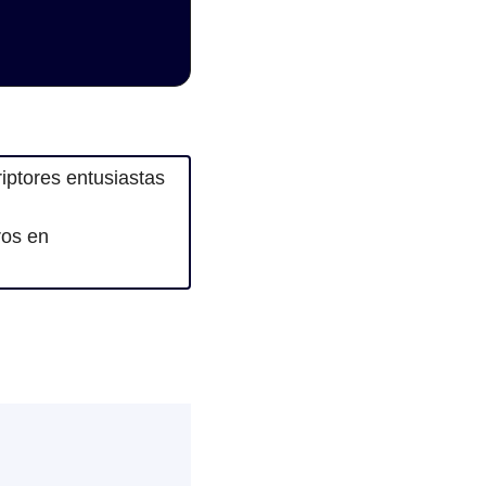
ptores entusiastas 
Si te interesa promocionar un producto, servicio o evento contacta con nosotros en 