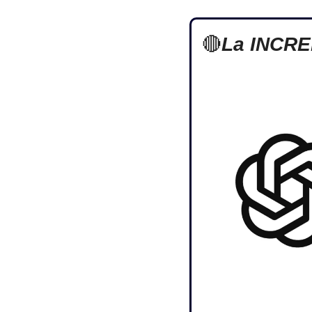
🔴
La INCRE