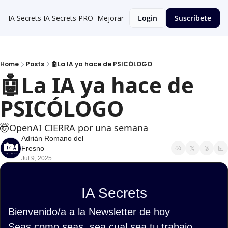
IA Secrets
IA Secrets PRO
Mejorar
Login
Suscríbete
Home
Posts
🤖La IA ya hace de PSICÓLOGO
🤖La IA ya hace de 
PSICÓLOGO
🤯OpenAI CIERRA por una semana
Adrián Romano del 
Fresno
Jul 9, 2025
IA Secrets
Bienvenido/a a la Newsletter de hoy
Seas como seas, sea cual sea tu trabajo, 