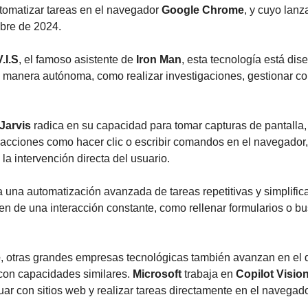
tomatizar tareas en el navegador 
Google Chrome
, y cuyo lanz
mbre de 2024.
.I.S
, el famoso asistente de 
Iron Man
, esta tecnología está dis
e manera autónoma, como realizar investigaciones, gestionar co
Jarvis
 radica en su capacidad para tomar capturas de pantalla, 
 acciones como hacer clic o escribir comandos en el navegador, 
 la intervención directa del usuario.
a una automatización avanzada de tareas repetitivas y simplific
en de una interacción constante, como rellenar formularios o bu
e
, otras grandes empresas tecnológicas también avanzan en el d
con capacidades similares. 
Microsoft
 trabaja en 
Copilot Visio
uar con sitios web y realizar tareas directamente en el navegado