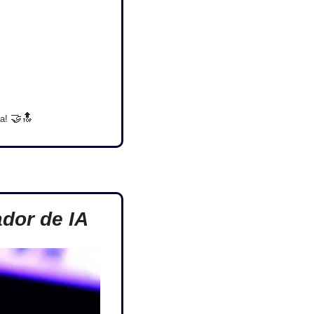
🤝
🔝
a! 
dor de IA