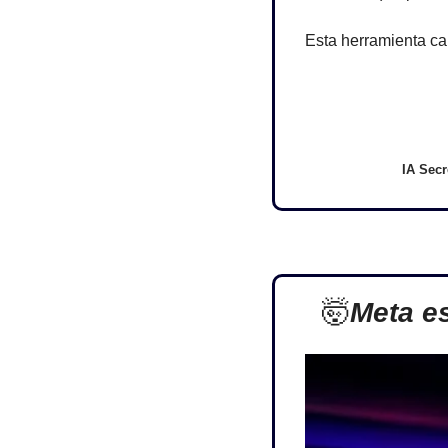
Esta herramienta ca
IA Secr
🤯
Meta es