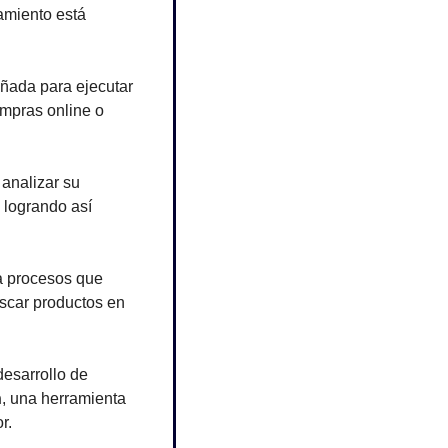
amiento está 
eñada para ejecutar 
mpras online o 
analizar su 
logrando así 
a procesos que 
scar productos en 
esarrollo de 
n
, una herramienta 
r.