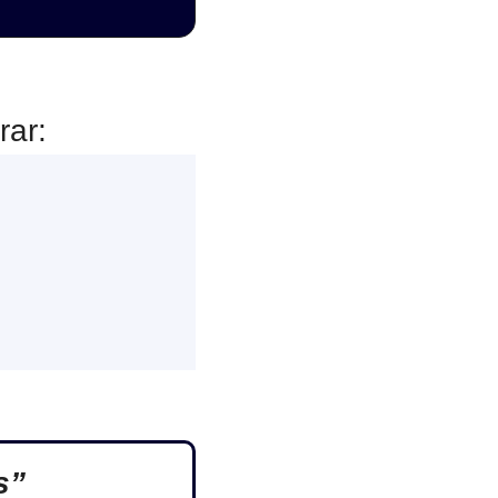
rar:
s”