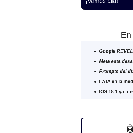
¡Vamos allá!
En 
Google REVELA
Meta esta desa
Prompts del dí
La IA en la med
IOS 18.1 ya tra
