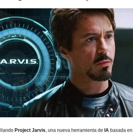
llando 
Project Jarvis
, una nueva herramienta de 
IA
 basada en