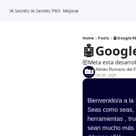
IA Secrets
IA Secrets PRO
Mejorar
Home
Posts
🤖Google RE
🤖Google
🤯Meta esta desarro
Adrián Romano del 
Oct 30, 2024
Bienvenido/a a la
Seas como seas, s
herramientas , tru
sean mucho más f