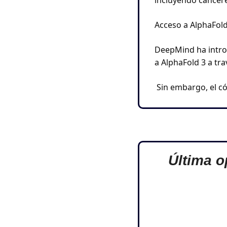
incluyendo cáncere
Acceso a AlphaFold
DeepMind ha introd
a AlphaFold 3 a tr
 Sin embargo, el c
Última o