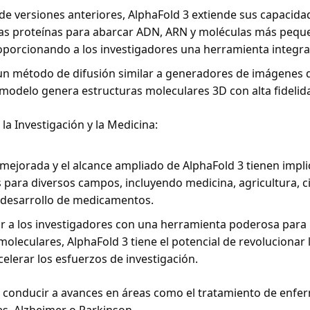
 de versiones anteriores, AlphaFold 3 extiende sus capacidad
las proteínas para abarcar ADN, ARN y moléculas más pequ
oporcionando a los investigadores una herramienta integral
n método de difusión similar a generadores de imágenes d
l modelo genera estructuras moleculares 3D con alta fidelida
la Investigación y la Medicina: 
 mejorada y el alcance ampliado de AlphaFold 3 tienen impli
as para diversos campos, incluyendo medicina, agricultura, ci
 desarrollo de medicamentos. 
 a los investigadores con una herramienta poderosa para p
moleculares, AlphaFold 3 tiene el potencial de revolucionar
acelerar los esfuerzos de investigación. 
 conducir a avances en áreas como el tratamiento de enfe