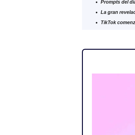
Prompts del dí
La gran revela
TikTok comenza