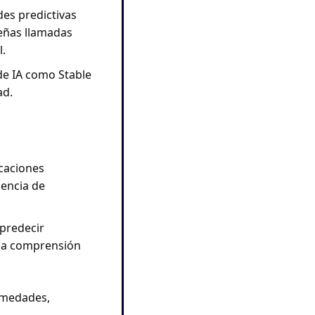
es predictivas 
eñas llamadas 
. 
e IA como Stable 
d. 
caciones 
encia de 
redecir 
 la comprensión 
rmedades, 