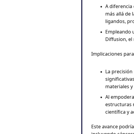
A diferencia
más allá de 
ligandos, pr
Empleando u
Diffusion, e
Implicaciones para 
La precisión
significativ
materiales y
Al empoderar
estructuras 
científica y 
Este avance podría