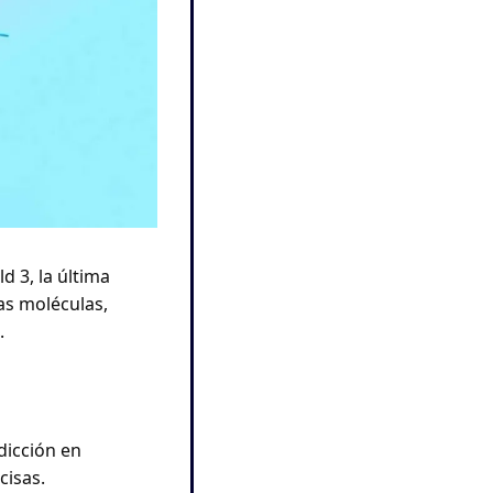
3, la última 
s moléculas, 
.
icción en 
isas. 