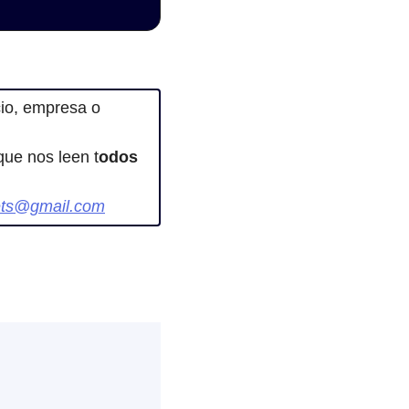
cio, empresa o 
 que nos leen t
odos 
ets@gmail.com