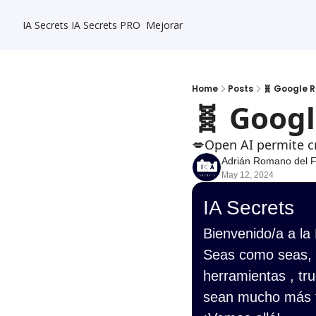
IA Secrets
IA Secrets PRO
Mejorar
Home
Posts
🧬 Google 
🧬 Goog
💋Open AI permite cr
Adrián Romano del 
May 12, 2024
IA Secrets
Bienvenido/a a la
Seas como seas, s
herramientas , tru
sean mucho más f