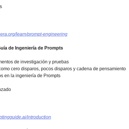
s 
sera.org/learn/prompt-engineering
 Guía de Ingeniería de Prompts
ntos de investigación y pruebas 
como cero disparos, pocos disparos y cadena de pensamiento 
os en la ingeniería de Prompts
nzado 
tingguide.ai/introduction