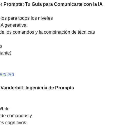
r Prompts: Tu Guía para Comunicarte con la IA
os para todos los niveles 
IA generativa 
de los comandos y la combinación de técnicas
s 
iante) 
ting.org
 Vanderbilt: Ingeniería de Prompts
White 
 de comandos y
es cognitivos