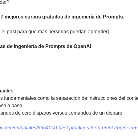
der? 
 
7 mejores cursos gratuitos de ingeniería de Prompts.
 el post para que mas personas puedan aprender] 
cas de Ingeniería de Prompts de OpenAI
iantes 
 fundamentales como la separación de instrucciones del conte
aso a paso 
ndos de cero disparos versus comandos de un disparo
ai.com/en/articles/6654000-best-practices-for-prompt-engineeri