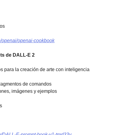
nos
om/openai/openai-cookbook
pts de DALL-E 2
para la creación de arte con inteligencia
fragmentos de comandos 
iones, imágenes y ejemplos
s 
m/v/DALL-E-prompt-book-v1-tmd33y