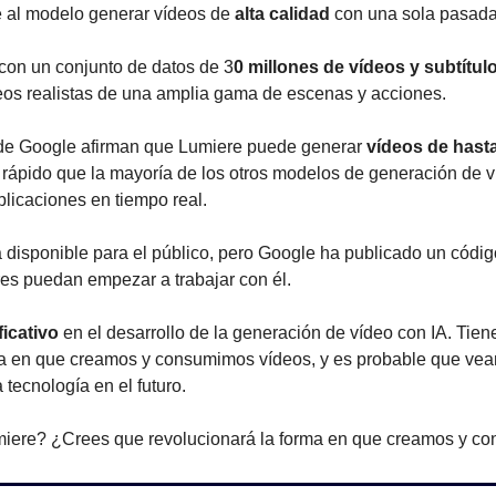
e al modelo generar vídeos de 
alta calidad
 con una sola pasada
con un conjunto de datos de 3
0 millones de vídeos y subtítul
eos realistas de una amplia gama de escenas y acciones.
de Google afirman que Lumiere puede generar 
vídeos de hasta
 rápido que la mayoría de los otros modelos de generación de ví
plicaciones en tiempo real.
 disponible para el público, pero Google ha publicado un códig
res puedan empezar a trabajar con él.
ficativo
 en el desarrollo de la generación de vídeo con IA. Tiene
ma en que creamos y consumimos vídeos, y es probable que ve
 tecnología en el futuro.
iere? ¿Crees que revolucionará la forma en que creamos y c