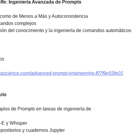
lfe: Ingeniería Avanzada de Prompts
 como de Menos a Más y Autoconsistencia 
andos complejos 
ón del conocimiento y la ingeniería de comandos automáticos
os
atascience.com/advanced-prompt-engineering-f07f9e55fe01
rio
los de Prompts en tareas de ingeniería de
-E y Whisper 
epositorios y cuadernos Jupyter