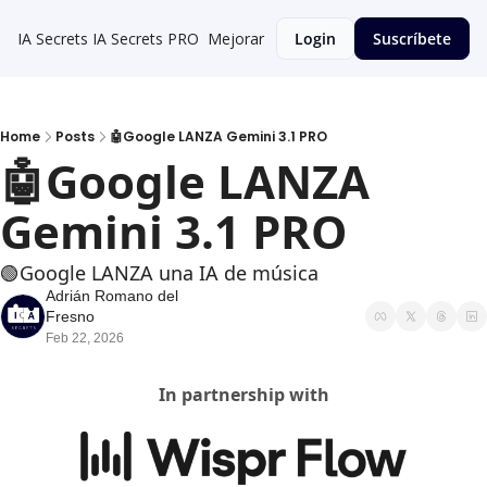
IA Secrets
IA Secrets PRO
Mejorar
Login
Suscríbete
Home
Posts
🤖Google LANZA Gemini 3.1 PRO
🤖Google LANZA 
Gemini 3.1 PRO
🟢Google LANZA una IA de música
Adrián Romano del 
Fresno
Feb 22, 2026
In partnership with