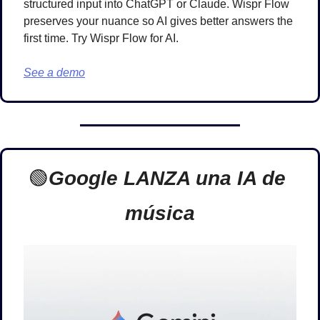
structured input into ChatGPT or Claude. Wispr Flow 
preserves your nuance so AI gives better answers the 
first time. Try Wispr Flow for AI.
See a demo
🟢
Google LANZA una IA de 
música