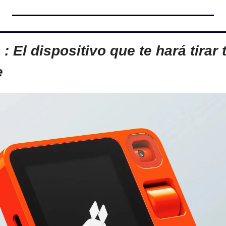
: El dispositivo que te hará tirar t
e