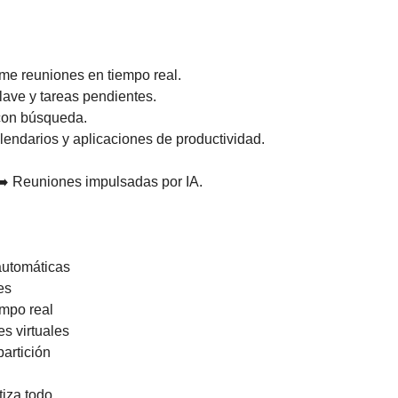
ume reuniones en tiempo real. 
lave y tareas pendientes. 
con búsqueda. 
lendarios y aplicaciones de productividad.
➡️ Reuniones impulsadas por IA.
automáticas 
es 
mpo real 
s virtuales 
artición
iza todo.