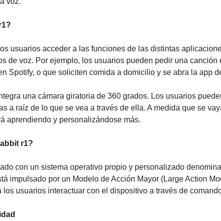
a voz.
r1?
los usuarios acceder a las funciones de las distintas aplicacio
s de voz. Por ejemplo, los usuarios pueden pedir una canción e
 Spotify, o que soliciten comida a domicilio y se abra la app d
ntegra una cámara giratoria de 360 grados. Los usuarios pueden 
 a raíz de lo que se vea a través de ella. A medida que se vay
 irá aprendiendo y personalizándose más.
bbit r1?
pado con un sistema operativo propio y personalizado denomina
stá impulsado por un Modelo de Acción Mayor (Large Action Mod
 los usuarios interactuar con el dispositivo a través de comand
lidad