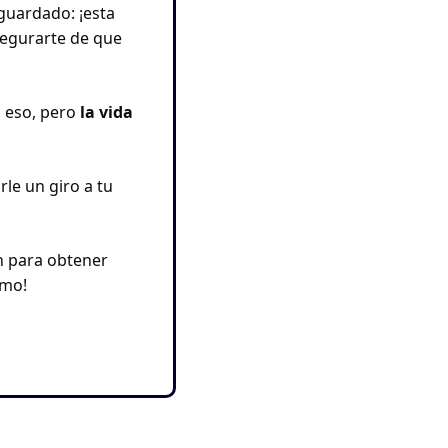
guardado: ¡esta 
segurarte de que 
 eso, pero 
la vida 
le un giro a tu 
n para obtener 
smo!