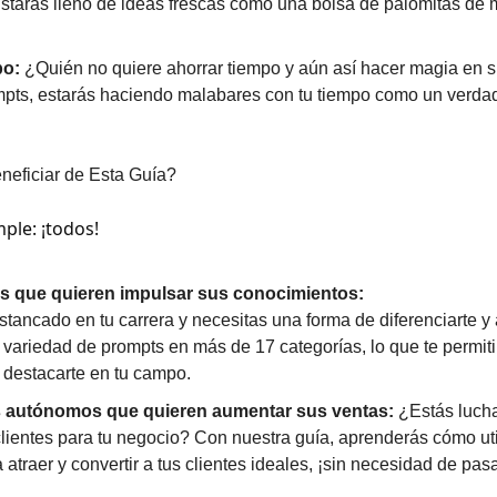
tarás lleno de ideas frescas como una bolsa de palomitas de m
po:
 ¿Quién no quiere ahorrar tiempo y aún así hacer magia en s
mpts, estarás haciendo malabares con tu tiempo como un verda
neficiar de Esta Guía?
ple: ¡todos! 
s que quieren impulsar sus conocimientos:
stancado en tu carrera y necesitas una forma de diferenciarte y
variedad de prompts en más de 17 categorías, lo que te permitir
 destacarte en tu campo.
 autónomos que quieren aumentar sus ventas:
 ¿Estás luch
lientes para tu negocio? Con nuestra guía, aprenderás cómo util
 atraer y convertir a tus clientes ideales, ¡sin necesidad de pasa