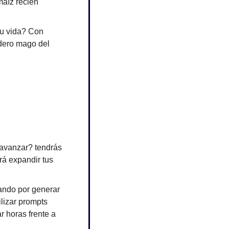
aíz recién 
u vida? Con 
dero mago del 
 avanzar? tendrás 
á expandir tus 
ando por generar 
izar prompts 
r horas frente a 