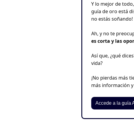
Y lo mejor de todo,
guía de oro está di
no estás soñando!
Ah, y no te preocu
es corta y las op
Así que, ¿qué dices
vida? 
¡No pierdas más ti
más información y 
Accede a la guía 