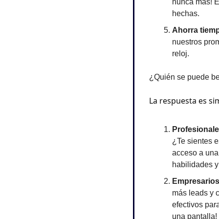
nunca más! Es
hechas.
Ahorra tiem
nuestros pro
reloj.
¿Quién se puede be
La respuesta es sim
Profesionale
¿Te sientes e
acceso a una 
habilidades y
Empresarios
más leads y c
efectivos para
una pantalla!