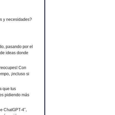
as y necesidades? 
do, pasando por el 
 de ideas donde 
preocupes! Con 
po, ¡incluso si 
 que tus 
es pidiendo más 
e ChatGPT-4", 