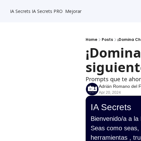
IA Secrets
IA Secrets PRO
Mejorar
Home
Posts
¡Domina Chat
¡Domina 
siguient
Prompts que te ahorr
Adrián Romano del 
Apr 20, 2024
IA Secrets
Bienvenido/a a la
Seas como seas, s
herramientas , tru