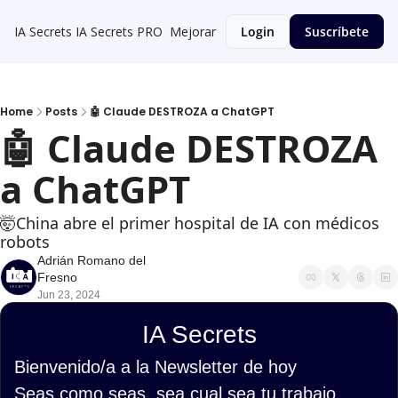
IA Secrets
IA Secrets PRO
Mejorar
Login
Suscríbete
Home
Posts
🤖 Claude DESTROZA a ChatGPT
🤖 Claude DESTROZA 
a ChatGPT
🤯China abre el primer hospital de IA con médicos 
robots
Adrián Romano del 
Fresno
Jun 23, 2024
IA Secrets
Bienvenido/a a la Newsletter de hoy
Seas como seas, sea cual sea tu trabajo, 