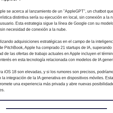
le se acerca al lanzamiento de un "AppleGPT", un chatbot que
ística distintiva sería su ejecución en local, sin conexión a la
 usuario. Esta estrategia sigue la línea de Google con su mode
 sin necesidad de conexión a la nube.
izando adquisiciones estratégicas en el campo de la inteligencia
e PitchBook, Apple ha comprado 21 startups de IA, superando 
d de las ofertas de trabajo actuales en Apple incluyen el térmi
interés en esta tecnología relacionada con modelos de IA gener
ra iOS 18 son elevadas, y si los rumores son precisos, podríamo
la integración de la IA generativa en dispositivos móviles. Esta 
 promete una experiencia más privada y abre nuevas posibilidade
es.