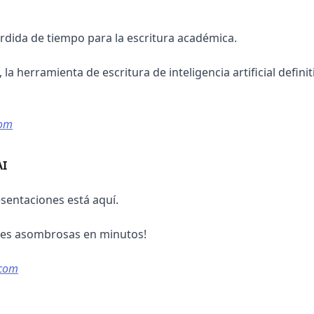
dida de tiempo para la escritura académica.
la herramienta de escritura de inteligencia artificial definit
com
I 
esentaciones está aquí.
nes asombrosas en minutos!
.com