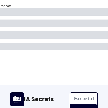
articipate
IA Secrets