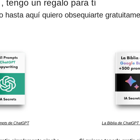
 tengo un regalo para tí
o hasta aquí quiero obsequiarte gratuitame
mpts de ChatGPT
La Biblia de ChatGPT