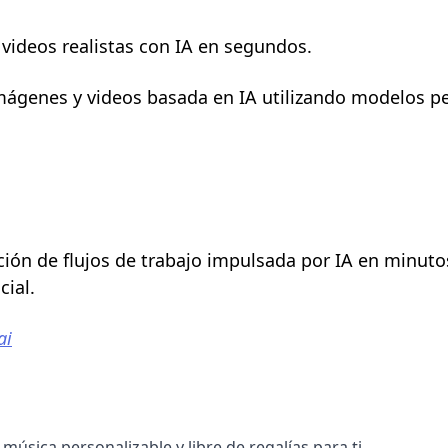
videos realistas con IA en segundos.
ágenes y videos basada en IA utilizando modelos pe
ión de flujos de trabajo impulsada por IA en minutos 
cial.
ai
 música personalizable y libre de regalías para ti.