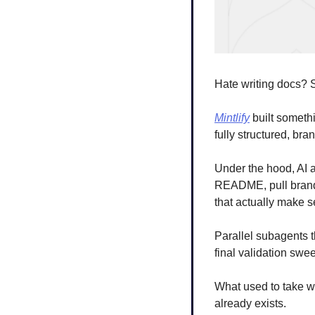
Hate writing docs?
Mintlify
 built someth
fully structured, br
Under the hood, AI 
README, pull brand c
that actually make s
Parallel subagents t
final validation swe
What used to take we
already exists.