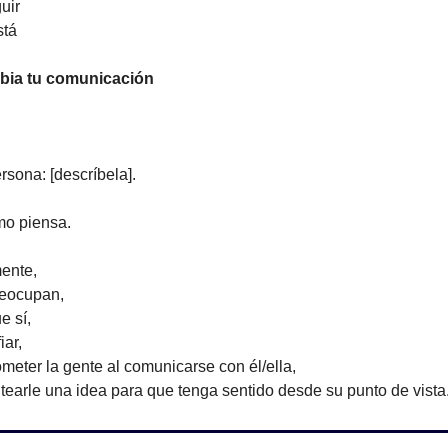
uir
stá
bia tu comunicación
rsona: [descríbela].
mo piensa.
mente,
reocupan,
e sí,
iar,
meter la gente al comunicarse con él/ella,
tearle una idea para que tenga sentido desde su punto de vista.