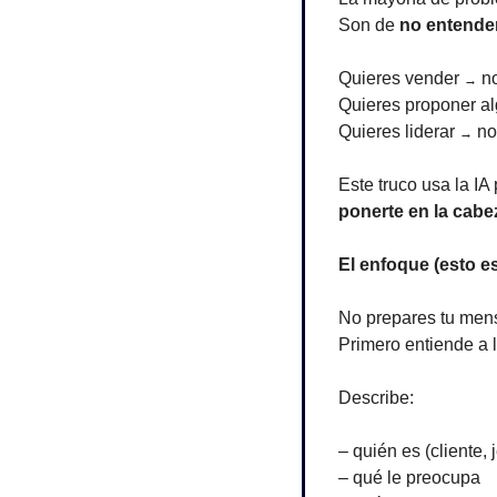
Son de 
no entender
Quieres vender 
 n
→
Quieres proponer al
Quieres liderar 
 no
→
Este truco usa la IA
ponerte en la cabe
El enfoque (esto e
No prepares tu mens
Primero entiende a l
Describe:
– quién es (cliente, 
– qué le preocupa