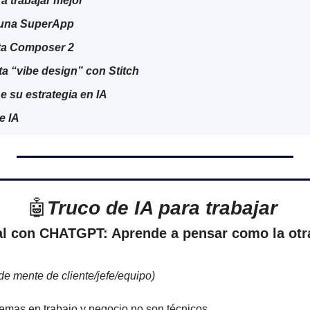
a trabajar mejor
 una SuperApp
ta Composer 2
a “vibe design” con Stitch
e su estrategia en IA
e IA
🤖
Truco de IA para trabajar 
al con CHATGPT: Aprende a pensar como la otra
de mente de cliente/jefe/equipo)
emas en trabajo y negocio no son técnicos.