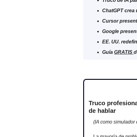
Truco de IA par
ChatGPT crea
Cursor presen
Google present
EE. UU. redefin
Guía 
GRATIS 
d
Truco profesion
de hablar
(IA como simulador 
La mayoría de probl