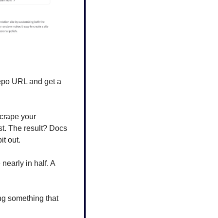
repo URL and get a 
crape your 
t. The result? Docs 
it out.
early in half. A 
ng something that 