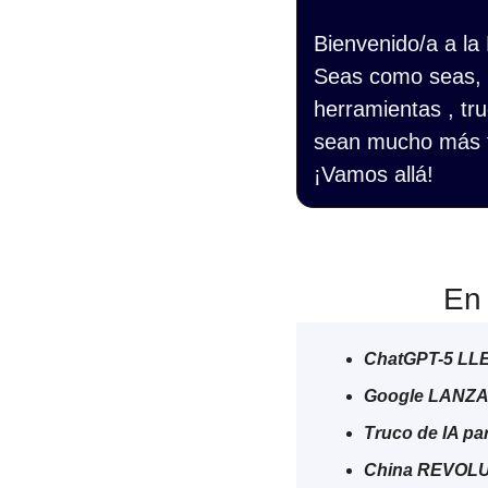
Bienvenido/a a la
Seas como seas, s
herramientas , tru
sean mucho más f
¡Vamos allá!
En 
ChatGPT-5 LL
Google LANZA
Truco de IA par
China REVOLU