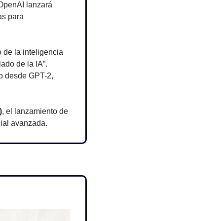
OpenAI lanzará 
s para 
 de la inteligencia 
ado de la IA”. 
ro desde GPT-2, 
)
, el lanzamiento de 
cial avanzada.