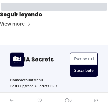
Seguir leyendo
View more
IA Secrets
Suscríbete
Home
Account
Menu
Posts
Upgrade
IA Secrets PRO
© 2026 IA Secrets.
0
Powered by beehiiv