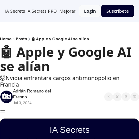
IA Secrets
IA Secrets PRO
Mejorar
Login
Suscríbete
Home
Posts
🤖 Apple y Google AI se alían
🤖 Apple y Google AI 
se alían
🤯Nvidia enfrentará cargos antimonopolio en 
Francia
Adrián Romano del 
Fresno
Jul 3, 2024
=
IA Secrets