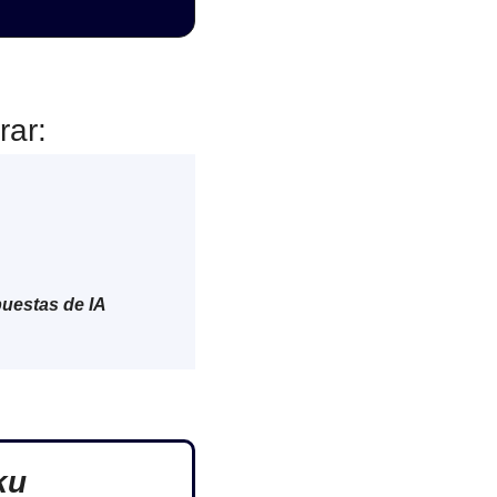
rar:
uestas de IA
ku