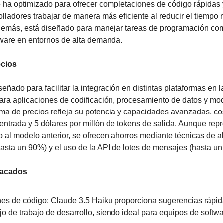
 ha optimizado para ofrecer completaciones de código rápidas y 
olladores trabajar de manera más eficiente al reducir el tiempo 
emás, está diseñado para manejar tareas de programación compl
ftware en entornos de alta demanda.
ecios
eñado para facilitar la integración en distintas plataformas en l
para aplicaciones de codificación, procesamiento de datos y mod
ma de precios refleja su potencia y capacidades avanzadas, cos
 entrada y 5 dólares por millón de tokens de salida. Aunque rep
to al modelo anterior, se ofrecen ahorros mediante técnicas de 
asta un 90%) y el uso de la API de lotes de mensajes (hasta un
tacados
s de código: Claude 3.5 Haiku proporciona sugerencias rápida
lujo de trabajo de desarrollo, siendo ideal para equipos de softwa