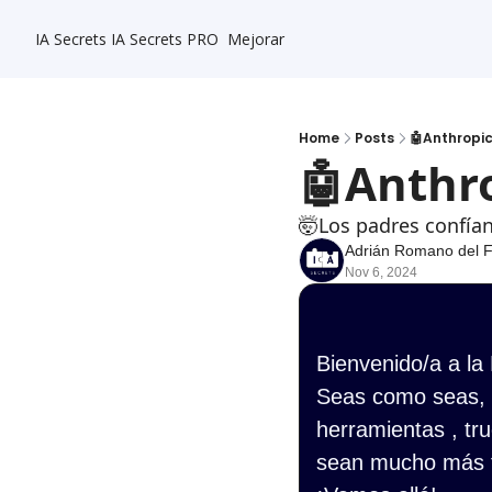
IA Secrets
IA Secrets PRO
Mejorar
Home
Posts
🤖Anthropi
🤖Anthr
🤯Los padres confía
Adrián Romano del 
Nov 6, 2024
Bienvenido/a a la
Seas como seas, s
herramientas , tru
sean mucho más f