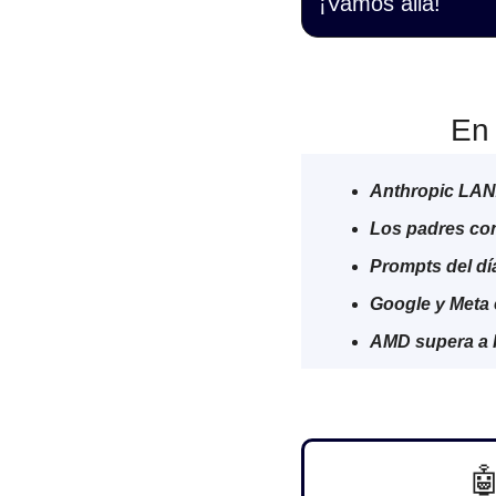
¡Vamos allá!
En 
Anthropic LAN
Los padres con
Prompts del dí
Google y Meta 
AMD supera a I
