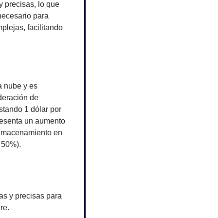
precisas, lo que 
necesario para 
ejas, facilitando 
a nube y es 
eración de 
tando 1 dólar por 
resenta un aumento 
almacenamiento en 
 50%).
s y precisas para 
re.