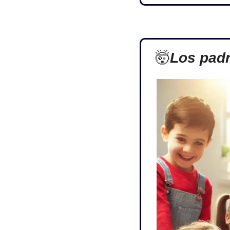
🤯
Los padr