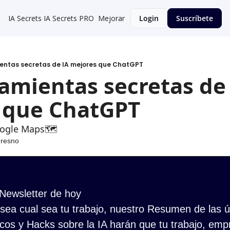
IA Secrets
IA Secrets PRO
Mejorar
Login
Suscríbete
ientas secretas de IA mejores que ChatGPT
amientas secretas de 
 que ChatGPT
oogle Maps🗺️
Fresno
 Newsletter de hoy
ea cual sea tu trabajo, nuestro Resumen de las últ
cos y Hacks sobre la IA harán que tu trabajo, empr