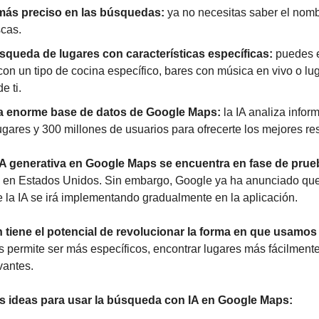
más preciso en las búsquedas:
 ya no necesitas saber el nomb
scas.
búsqueda de lugares con características específicas:
 puedes e
con un tipo de cocina específico, bares con música en vivo o lu
e ti.
a enorme base de datos de Google Maps:
 la IA analiza infor
ugares y 300 millones de usuarios para ofrecerte los mejores re
A generativa en Google Maps se encuentra en fase de prue
s en Estados Unidos. Sin embargo, Google ya ha anunciado que
e la IA se irá implementando gradualmente en la aplicación.
 tiene el potencial de revolucionar la forma en que usamo
 permite ser más específicos, encontrar lugares más fácilmente 
vantes.
s ideas para usar la búsqueda con IA en Google Maps: