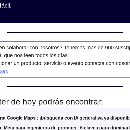
ácil.
en colaborar con nosotros? Tenemos mas de 900 suscrip
cial que nos leen todos los días.
.com
ter de hoy podrás encontrar:
iona Google Maps
 : 
¡búsqueda con IA generativa ya disponib
e Meta para ingenieros de prompts : 6 claves para dominarl