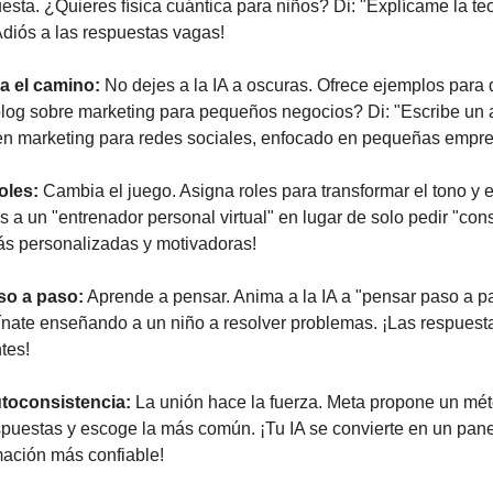
uesta. ¿Quieres física cuántica para niños? Di: "Explícame la te
¡Adiós a las respuestas vagas!
na el camino:
 No dejes a la IA a oscuras. Ofrece ejemplos para di
blog sobre marketing para pequeños negocios? Di: "Escribe un ar
en marketing para redes sociales, enfocado en pequeñas empre
oles:
 Cambia el juego. Asigna roles para transformar el tono y e
s a un "entrenador personal virtual" en lugar de solo pedir "conse
s personalizadas y motivadoras!
so a paso:
 Aprende a pensar. Anima a la IA a "pensar paso a pa
nate enseñando a un niño a resolver problemas. ¡Las respuest
tes!
utoconsistencia:
 La unión hace la fuerza. Meta propone un mé
spuestas y escoge la más común. ¡Tu IA se convierte en un panel
mación más confiable!