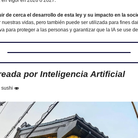
á en vigor en 2026 o 2027.
r de cerca el desarrollo de esta ley y su impacto en la soc
 nuestras vidas, pero también puede ser utilizada para fines dañ
iva para proteger a las personas y garantizar que la IA se use d
eada por Inteligencia Artificial
 sushi 
🍣