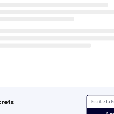
crets
Sus