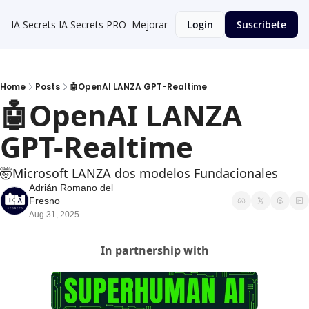
IA Secrets
IA Secrets PRO
Mejorar
Login
Suscríbete
Home
Posts
🤖OpenAI LANZA GPT-Realtime
🤖OpenAI LANZA 
GPT-Realtime
🤯Microsoft LANZA dos modelos Fundacionales
Adrián Romano del 
Fresno
Aug 31, 2025
In partnership with