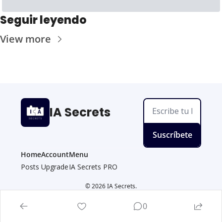
Seguir leyendo
View more
IA Secrets
Suscríbete
Home
Account
Menu
Posts
Upgrade
IA Secrets PRO
© 2026 IA Secrets.
Powered by beehiiv
0