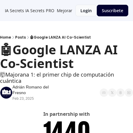
IA Secrets
IA Secrets PRO
Mejorar
Login
Suscríbete
Home
Posts
🤖Google LANZA AI Co-Scientist
🤖Google LANZA AI 
Co-Scientist
🤯Majorana 1: el primer chip de computación 
cuántica
Adrián Romano del 
Fresno
Feb 23, 2025
In partnership with