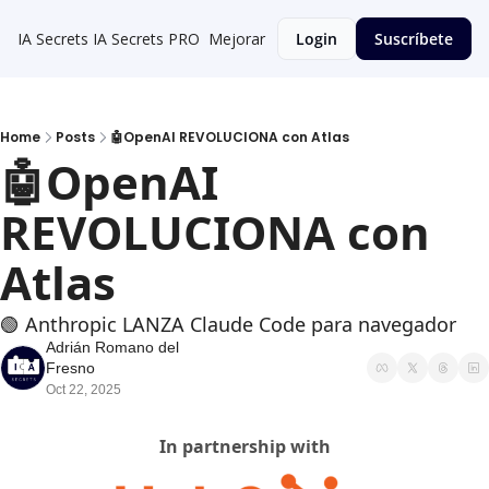
IA Secrets
IA Secrets PRO
Mejorar
Login
Suscríbete
Home
Posts
🤖OpenAI REVOLUCIONA con Atlas
🤖OpenAI 
REVOLUCIONA con 
Atlas
🟢 Anthropic LANZA Claude Code para navegador
Adrián Romano del 
Fresno
Oct 22, 2025
In partnership with