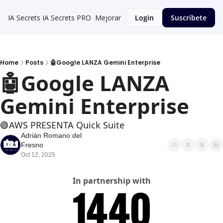
IA Secrets
IA Secrets PRO
Mejorar
Login
Suscríbete
Home
Posts
🤖Google LANZA Gemini Enterprise
🤖Google LANZA 
Gemini Enterprise
🟢AWS PRESENTA Quick Suite
Adrián Romano del 
Fresno
Oct 12, 2025
In partnership with