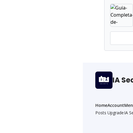
IA Se
Home
Account
Men
Posts
Upgrade
IA S