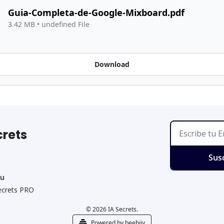
Guia-Completa-de-Google-Mixboard.pdf
3.42 MB
•
undefined File
Download
crets
Sus
u
ecrets PRO
© 2026 IA Secrets.
Powered by beehiiv