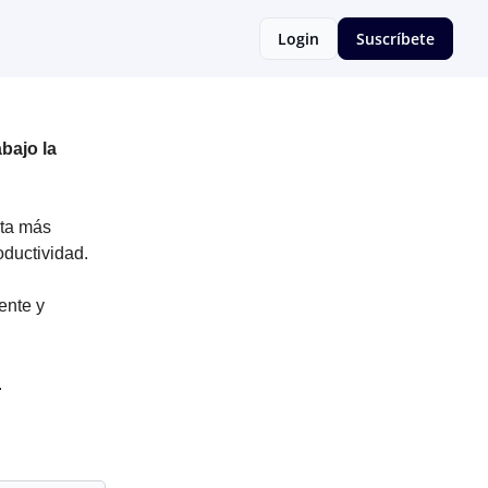
Login
Suscríbete
bajo la
ita más
oductividad.
ente y
.