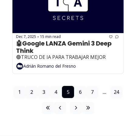
Dec 7, 2025
15 min read
•
🤖Google LANZA Gemini 3 Deep 
Think
🟢TRUCO DE IA PARA TRABAJAR MEJOR
Adrián Romano del Fresno
1
2
3
4
5
6
7
...
24