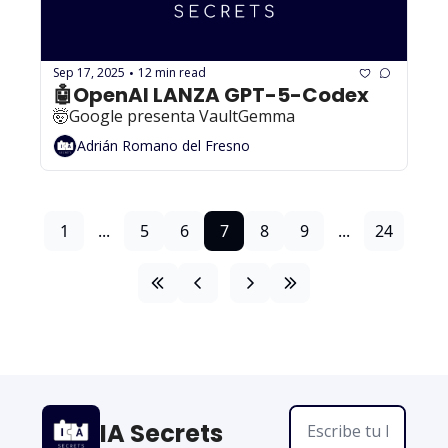
Sep 17, 2025
12 min read
•
🤖OpenAI LANZA GPT-5-Codex
🤯Google presenta VaultGemma
Adrián Romano del Fresno
1
...
5
6
7
8
9
...
24
IA Secrets