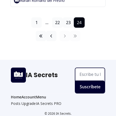
Adrián Romano del Fresno
1
...
22
23
24
IA Secrets
Suscríbete
Home
Account
Menu
Posts
Upgrade
IA Secrets PRO
© 2026 IA Secrets.