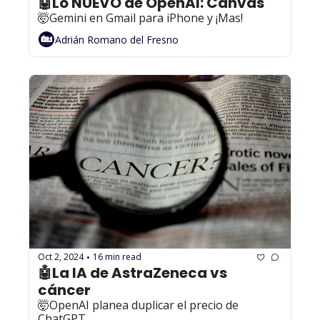
🤖Lo NUEVO de OpenAI: Canvas
🤯Gemini en Gmail para iPhone y ¡Mas!
Adrián Romano del Fresno
Oct 2, 2024
16 min read
•
🤖La IA de AstraZeneca vs 
cáncer
🤯OpenAI planea duplicar el precio de 
ChatGPT