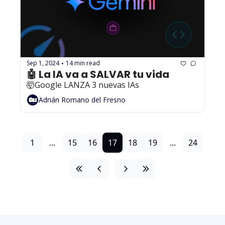
Sep 1, 2024
14 min read
•
🤖 La IA va a SALVAR tu vida
🤯Google LANZA 3 nuevas IAs
Adrián Romano del Fresno
1
...
15
16
17
18
19
...
24