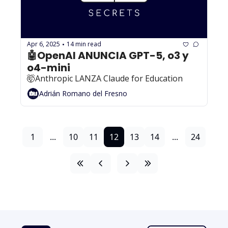
Apr 6, 2025
14 min read
•
🤖OpenAI ANUNCIA GPT-5, o3 y 
o4-mini
🤯Anthropic LANZA Claude for Education
Adrián Romano del Fresno
1
...
10
11
12
13
14
...
24