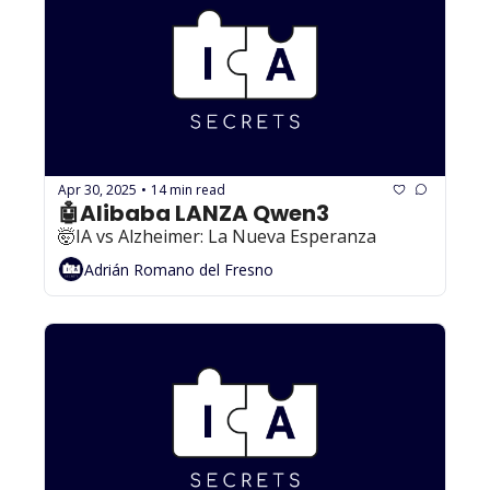
Apr 30, 2025
14 min read
•
🤖Alibaba LANZA Qwen3
🤯IA vs Alzheimer: La Nueva Esperanza
Adrián Romano del Fresno